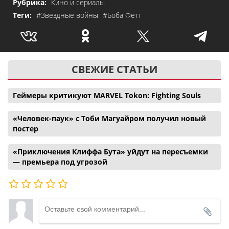
Рубрика:
Кино и сериалы
Теги:
#Звездные войны
#Боба Фетт
СВЕЖИЕ СТАТЬИ
Геймеры критикуют MARVEL Tokon: Fighting Souls
«Человек-паук» с Тоби Магуайром получил новый
постер
«Приключения Клиффа Бута» уйдут на пересъемки
— премьера под угрозой