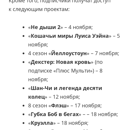
Кроме того, подписчики получат доступ
к следующим проектам:
«
Не дыши 2
» – 4 ноября;
«
Кошачьи миры Луиса Уэйна
» – 5
ноября;
4 сезон «
Йеллоустоун
» – 7 ноября;
«
Декстер: Новая кровь
» (по
подписке «Плюс Мульти») – 8
ноября;
«
Шан-Чи и легенда десяти
колец
» – 12 ноября;
8 сезон «
Флэш
» – 17 ноября;
«
Губка Боб в бегах
» – – 18 ноября;
«
Круэлла
» – 18 ноября;