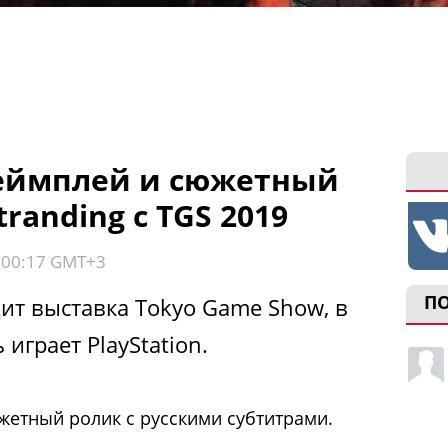
еймплей и сюжетный
randing с TGS 2019
, 00:17 GMT+3
П
ит выставка Tokyo Game Show, в
играет PlayStation.
жетный ролик с русскими субтитрами.