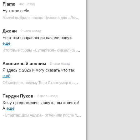
Flame
час назад
Ну такое себе
Marvel выбрали нового Циклопа для «Людей Икс» | Plugged In Ru
Джони
2 часа назад
Не в том направлении начали новую
ещё
Итоговые сборы «Супергерл» оказались худшими для DC за два десятилетия | Plugged In Ru
Анонимный аноним
2 часа назад
Я здесь с 2026 и могу сказать что так
ещё
Объяснено, почему Тони Старк умер в «Мстителях: Финал» вместо Стива Роджерса
Пердун Пуков
2 часа назад
Хочу продолжение глянуть, вы эгоисты!
А
ещё
«Спартак: Дом Ашура» отменили после первого сезона | Plugged In Ru