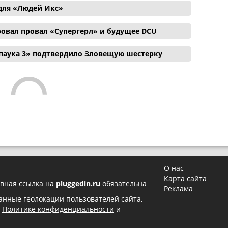
для «Людей Икс»
ровал провал «Супергерл» и будущее DCU
паука 3» подтвердило Зловещую шестерку
О нас
Карта сайта
вная ссылка на
pluggedin.ru
обязательна
Реклама
 данные геолокации пользователей сайта,
в
Политике конфиденциальности
и