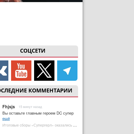
СОЦСЕТИ
ОСЛЕДНИЕ КОММЕНТАРИИ
Fhjsjs
15 минут назад
Вы оставьте главным героем DC супер
ещё
Итоговые сборы «Супергерл» оказались худшими для DC за два десятилетия | Plugged In Ru