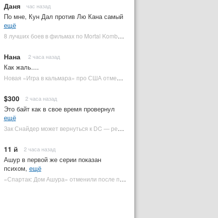
Даня
час назад
По мне, Кун Дал против Лю Кана самый
ещё
8 лучших боев в фильмах по Mortal Kombat: от «Смертельной битвы» до «Мортал Комбат 2» | Plugged In Ru
Нана
2 часа назад
Как жаль....
Новая «Игра в кальмара» про США отменена | Plugged In Ru
$300
2 часа назад
Это байт как в свое время провернул
ещё
Зак Снайдер может вернуться к DC — режиссер общался с Warner Bros. (фото) | Plugged In Ru
11 й
2 часа назад
Ашур в первой же серии показан
психом,
ещё
«Спартак: Дом Ашура» отменили после первого сезона | Plugged In Ru