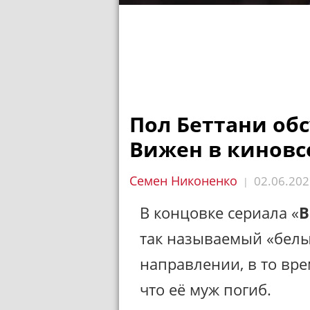
Пол Беттани обс
Вижен в киновс
Семен Никоненко
02.06.202
|
В концовке сериала «
В
так называемый «белы
направлении, в то вре
что её муж погиб.