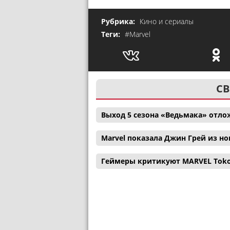
Рубрика:
Кино и сериалы
Теги:
#Marvel
СВ
Выход 5 сезона «Ведьмака» отл
Marvel показала Джин Грей из н
Геймеры критикуют MARVEL Tokon: