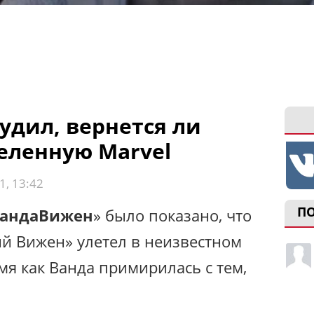
удил, вернется ли
еленную Marvel
1, 13:42
П
андаВижен
» было показано, что
й Вижен» улетел в неизвестном
мя как Ванда примирилась с тем,