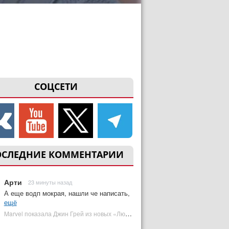
СОЦСЕТИ
ОСЛЕДНИЕ КОММЕНТАРИИ
Арти
23 минуты назад
А еще водп мокрая, нашли че написать,
ещё
Marvel показала Джин Грей из новых «Людей Икс» | Plugged In Ru