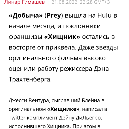
Линар Гимашев
21.08.2022, 22:28 GMT+3
|
«Добыча»
(
Prey
) вышла на Hulu в
начале месяца, и поклонники
франшизы
«Хищник»
остались в
восторге от приквела. Даже звезды
оригинального фильма высоко
оценили работу режиссера Дэна
Трахтенберга.
Джесси Вентура, сыгравший Блейна в
оригинальном
«Хищнике»
, написал в
Twitter комплимент Дейну ДиЛьегро,
исполнившего Хищника. При этом в