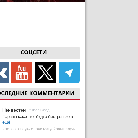
СОЦСЕТИ
ОСЛЕДНИЕ КОММЕНТАРИИ
Неивестен
2 часа назад
Параша какая то, будто быстренько в
ещё
«Человек-паук» с Тоби Магуайром получил новый постер | Plugged In Ru