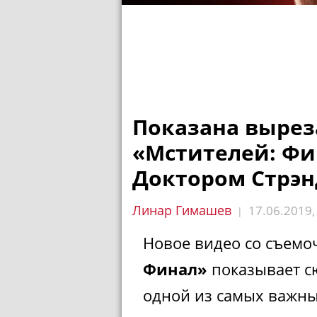
Показана вырез
«Мстителей: Фи
Доктором Стрэ
Линар Гимашев
17.06.2019
|
Новое видео со съем
Финал»
показывает с
одной из самых важны