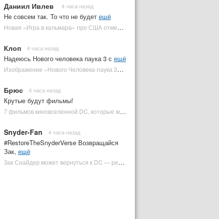
Даниил Ивлев
4 часа назад
Не совсем так. То что не будет
ещё
Новая «Игра в кальмара» про США отменена | Plugged In Ru
Клоп
4 часа назад
Надеюсь Нового человека паука 3 с
ещё
Изображение «Нового Человека-паука 3» подтвердило Зловещую шестерку | Plugged In Ru
Брюс
4 часа назад
Крутые будут фильмы!
7 фильмов киновселенной DC, которые может снять Зак Снайдер | Plugged In Ru
Snyder-Fan
4 часа назад
#RestoreTheSnyderVerse Возвращайся
Зак,
ещё
Зак Снайдер может вернуться к DC — режиссер общался с Warner Bros. (фото) | Plugged In Ru