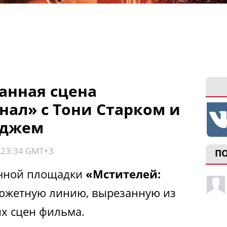
анная сцена
нал» с Тони Старком и
нджем
, 23:34 GMT+3
П
очной площадки
«Мстителей:
южетную линию, вырезанную из
х сцен фильма.