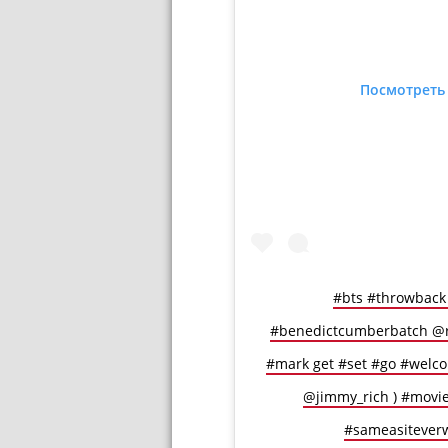
Посмотреть 
#bts #throwback
#benedictcumberbatch @r
#mark get #set #go #welco
@jimmy_rich ) #movi
#sameasiteverwa