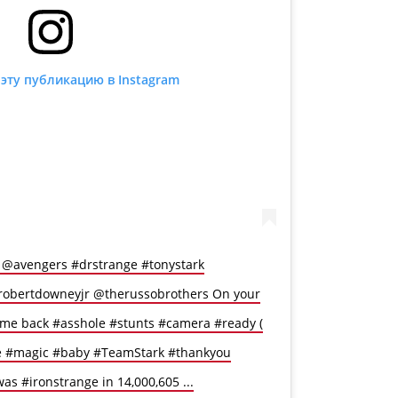
эту публикацию в Instagram
 @avengers #drstrange #tonystark
obertdowneyjr @therussobrothers On your
me back #asshole #stunts #camera #ready (
e #magic #baby #TeamStark #thankyou
s #ironstrange in 14,000,605 ...