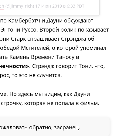
ch
(@jimmy_rich)
17 Июн 2019 в 6:33 PDT
что Камбербэтч и Дауни обсуждают
 Энтони Руссо. Второй ролик показывает
Тони Старк спрашивает Стрэнджа об
обедой Мстителей, о которой упоминал
ать Камень Времени Таносу в
нечности»
. Стрэндж говорит Тони, что,
рос, то это не случится.
ме. Но здесь мы видим, как Дауни
строчку, которая не попала в фильм.
ожаловать обратно, засранец.