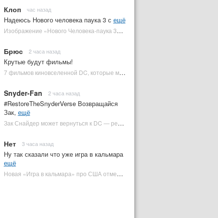
Клоп
час назад
Надеюсь Нового человека паука 3 с
ещё
Изображение «Нового Человека-паука 3» подтвердило Зловещую шестерку | Plugged In Ru
Брюс
2 часа назад
Крутые будут фильмы!
7 фильмов киновселенной DC, которые может снять Зак Снайдер | Plugged In Ru
Snyder-Fan
2 часа назад
#RestoreTheSnyderVerse Возвращайся
Зак,
ещё
Зак Снайдер может вернуться к DC — режиссер общался с Warner Bros. (фото) | Plugged In Ru
Нет
3 часа назад
Ну так сказали что уже игра в кальмара
ещё
Новая «Игра в кальмара» про США отменена | Plugged In Ru