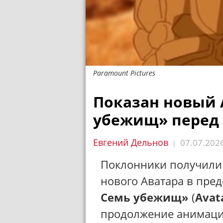
Paramount Pictures
Показан новый 
убежищ» перед
Евгений Дельнов
07.07.202
|
Поклонники получили 
нового Аватара в пре
Семь убежищ»
(
Avat
продолжение анимац