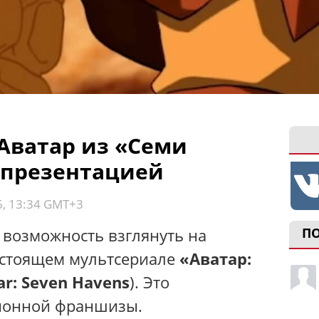
Аватар из «Семи
 презентацией
6, 13:34 GMT+3
возможность взглянуть на
П
дстоящем мультсериале
«Аватар:
ar: Seven Havens
). Это
ионной франшизы.