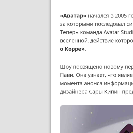
«Аватар»
начался в 2005 г
за которыми последовал с
Теперь команда Avatar Stud
вселенной, действие котор
о Корре»
.
Шоу посвящено новому пер
Пави. Она узнает, что явля
момента анонса информаци
дизайнера Сары Кипин пред