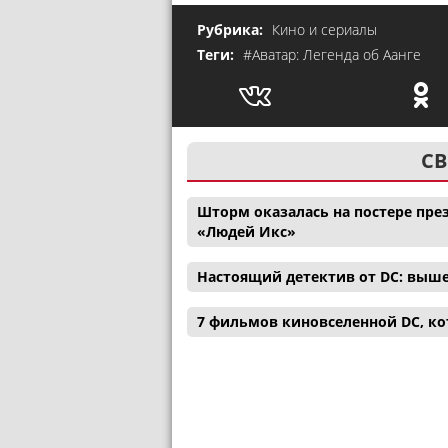
Рубрика:
Кино и сериалы
Теги:
#Аватар: Легенда об Аанге
СВ
Шторм оказалась на постере през
«Людей Икс»
Настоящий детектив от DC: выш
7 фильмов киновселенной DC, ко