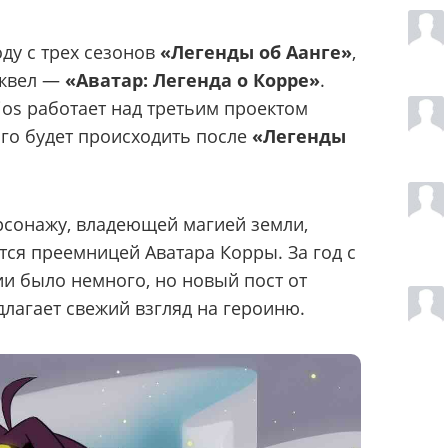
оду с трех сезонов
«Легенды об Аанге»
,
иквел —
«Аватар: Легенда о Корре»
.
ios работает над третьим проектом
ого будет происходить после
«Легенды
сонажу, владеющей магией земли,
ется преемницей Аватара Корры. За год с
и было немного, но новый пост от
лагает свежий взгляд на героиню.