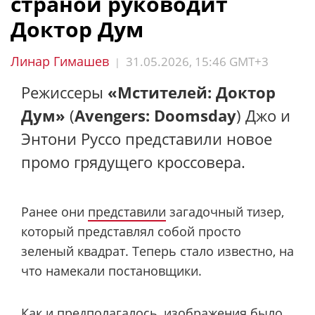
страной руководит
Доктор Дум
Линар Гимашев
31.05.2026, 15:46 GMT+3
|
Режиссеры
«Мстителей: Доктор
Дум»
(
Avengers: Doomsday
) Джо и
Энтони Руссо представили новое
промо грядущего кроссовера.
Ранее они
представили
загадочный тизер,
который представлял собой просто
зеленый квадрат. Теперь стало известно, на
что намекали постановщики.
Как и предполагалось, изображения было