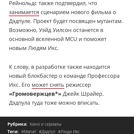
Рейнольдс также подтвердил, что
занимается
сценарием нового фильма о
Дэдпуле. Проект будет посвящен мутантам.
Возможно, Уэйд Уилсон останется в
основной вселенной MCU и поможет
новым Людям Икс.
К слову, в разработке также находится
новый блокбастер о команде Профессора
Икс. Его
может снять
режиссер
«Громовержцев*»
Джейк Шрайер.
Дэдпула туда тоже можно вписать.
Рубрика:
Кино и сериалы
Теги:
#Marvel
#Дэдпул
#Люди Икс