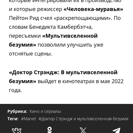
которые интегрировали их в производство
и которые режиссер
«Человека-муравья»
Пейтон Рид счел «раскрепощающими». По
словам Бенедикта Камбербэтча,
пересъемки
«Мультивселенной
безумия»
позволили улучшить уже
отснятые сцены.
«Доктор Стрэндж: В мультивселенной
безумия»
выйдет в кинотеатрах в мае 2022
года.
Рубрика:
Кино и сериалы
Теги:
#Marvel
#Доктор Стрэндж и мультивселенная безумия