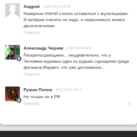
Андрей
2022.03.04 22:55
Наверное marvel стоило оставаться с мультяшками. 
И актёрам платить не надо, и переснимать можно 
десятилетиями.
Ответить
Александр Черняк
2022.03.04 06:21
Раскрепощающими... неудивительно, что у 
Человека-муравья один из худших сценариев среди 
фильмов Марвел, что уже достижение...
Ответить
Рушан Попов
2022.03.04 04:17
Но только не в РФ
Ответить
1