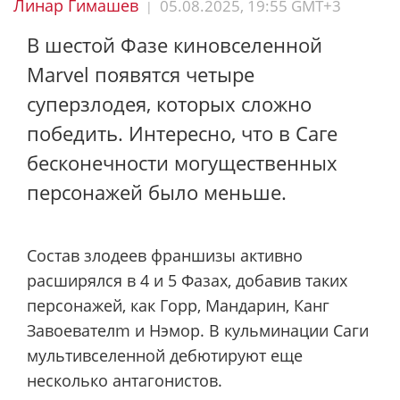
Линар Гимашев
05.08.2025, 19:55 GMT+3
|
В шестой Фазе киновселенной
Marvel появятся четыре
суперзлодея, которых сложно
победить. Интересно, что в Саге
бесконечности могущественных
персонажей было меньше.
Состав злодеев франшизы активно
расширялся в 4 и 5 Фазах, добавив таких
персонажей, как Горр, Мандарин, Канг
Завоевателm и Нэмор. В кульминации Саги
мультивселенной дебютируют еще
несколько антагонистов.