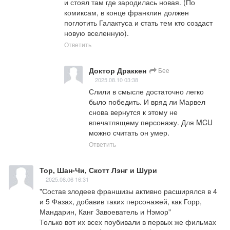
и стоял там где зародилась новая. (По 
комиксам, в конце франклин должен 
поглотить Галактуса и стать тем кто создаст 
новую вселенную).
Ответить
Доктор Драккен
Бее
2025.08.10 03:38
Слили в смысле достаточно легко 
было победить. И вряд ли Марвел 
снова вернутся к этому не 
впечатлящему персонажу. Для MCU 
можно считать он умер.
Ответить
Тор, Шан-Чи, Скотт Лэнг и Шури
2025.08.06 16:31
"Состав злодеев франшизы активно расширялся в 4 
и 5 Фазах, добавив таких персонажей, как Горр, 
Мандарин, Канг Завоеватель и Нэмор"

Только вот их всех поубивали в первых же фильмах 