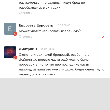
раз замечаю, что админы пишут бред не 
разобравшись в ситуации.
Ответить
Евросеть Евросеть
16.05 00:48
Может хватит насиловать вселенную?
Ответить
-1
Дмитрий Т
15.05 08:36
Сюжет в играх такой бредовый, особенно в 
файтингах, первые части ещё можно было 
переварить, но то что про последние части 
напридумывали это уже слишком, будет очень глупо 
переводить это в кино.
Ответить
-1
Евгений
15.05 01:58
Похоже про звездные войны про Люка.
Ответить