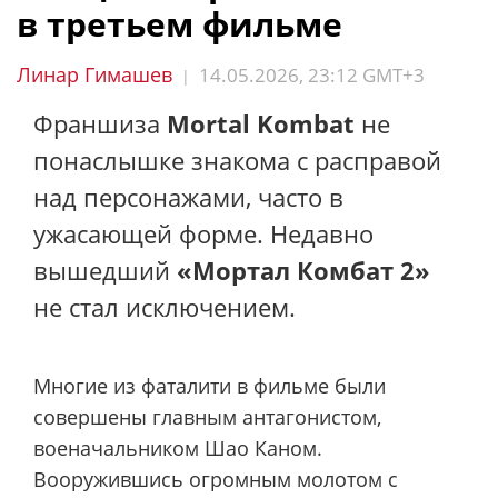
в третьем фильме
Линар Гимашев
14.05.2026, 23:12 GMT+3
|
Франшиза
Mortal Kombat
не
понаслышке знакома с расправой
над персонажами, часто в
ужасающей форме. Недавно
вышедший
«Мортал Комбат 2»
не стал исключением.
Многие из фаталити в фильме были
совершены главным антагонистом,
военачальником Шао Каном.
Вооружившись огромным молотом с