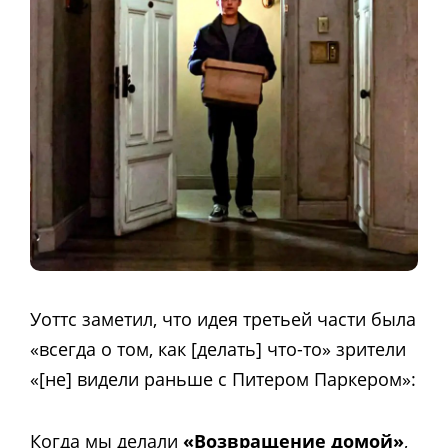
Уоттс заметил, что идея третьей части была
«всегда о том, как [делать] что-то» зрители
«[не] видели раньше с Питером Паркером»:
Когда мы делали
«Возвращение домой»
,