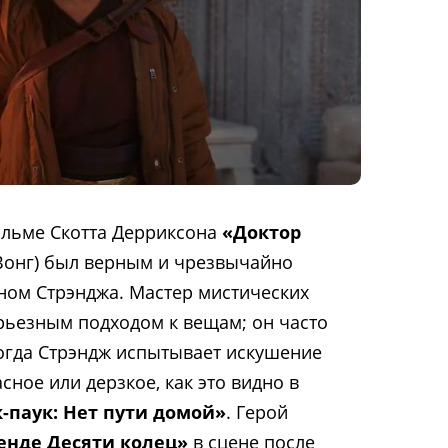
ильме Скотта Дерриксона
«Доктор
 Вонг) был верным и чрезвычайно
ом Стрэнджа. Мастер мистических
ерьезным подходом к вещам; он часто
когда Стрэндж испытывает искушение
сное или дерзкое, как это видно в
-паук: Нет пути домой»
. Герой
енде Десяти колец»
в сцене после