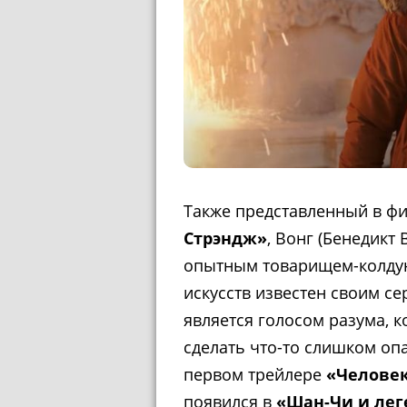
Также представленный в ф
Стрэндж»
, Вонг (Бенедикт
опытным товарищем-колдун
искусств известен своим с
является голосом разума, 
сделать что-то слишком опа
первом трейлере
«Человек
появился в
«Шан-Чи и лег