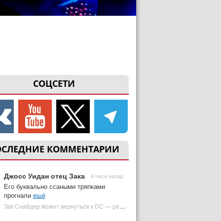
СОЦСЕТИ
ОСЛЕДНИЕ КОММЕНТАРИИ
Джосс Уидан отец Зака
4 часа назад
Его буквально ссаными тряпками
прогнали
ещё
Зак Снайдер может вернуться к DC — режиссер общался с Warner Bros. (фото) | Plugged In Ru