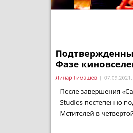
Подтвержденный
Фазе киновселе
Линар Гимашев
07.09.2021
|
После завершения «Са
Studios постепенно п
Мстителей в четверто