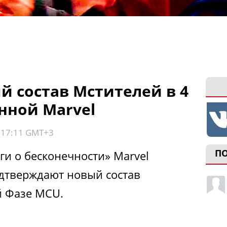
 состав Мстителей в 4
нной Marvel
, 17:11 GMT+3
П
ги о бесконечности» Marvel
одтверждают новый состав
й Фазе MCU.