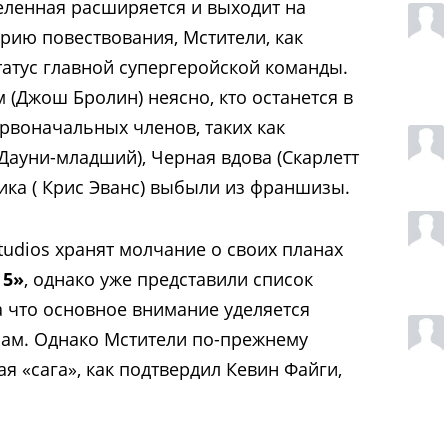
селенная расширяется и выходит на
ию повествования, Мстители, как
татус главной супергеройской команды.
 (Джош Бролин) неясно, кто останется в
ервоначальных членов, таких как
Дауни-младший), Черная вдова (Скарлетт
ика ( Крис Эванс) выбыли из франшизы.
tudios хранят молчание о своих планах
 5»
, однако уже представили список
а что основное внимание уделяется
ам. Однако Мстители по-прежнему
я «сага», как подтвердил Кевин Файги,