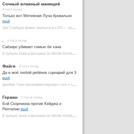
Сочный влажный манящий
4 часа назад
Только вот Мятежная Луна буквально
ещё
Зак Снайдер может вернуться к DC — режиссер общался с Warner Bros. (фото) | Plugged In Ru
.
4 часа назад
Сабзиро убивает семью би хана
8 лучших боев в фильмах по Mortal Kombat: от «Смертельной битвы» до «Мортал Комбат 2» | Plugged In Ru
Файги
4 часа назад
Да е моё любой ребёнок сценарий для 3
ещё
Джеймс Ганн прокомментировал слух о съемках «Бэтмена 3» | Plugged In Ru
Герман
5 часов назад
Бой Скорпиона против Кейджа и
Рептилии
ещё
8 лучших боев в фильмах по Mortal Kombat: от «Смертельной битвы» до «Мортал Комбат 2» | Plugged In Ru