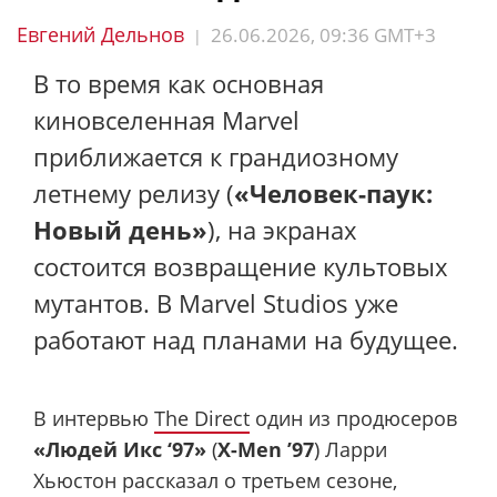
Евгений Дельнов
26.06.2026, 09:36 GMT+3
|
В то время как основная
киновселенная Marvel
приближается к грандиозному
летнему релизу (
«Человек-паук:
Новый день»
), на экранах
состоится возвращение культовых
мутантов. В Marvel Studios уже
работают над планами на будущее.
В интервью
The Direct
один из продюсеров
«Людей Икс ‘97»
(
X-Men ’97
) Ларри
Хьюстон рассказал о третьем сезоне,