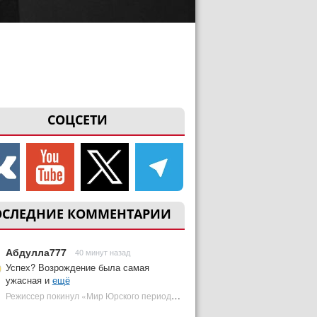
СОЦСЕТИ
ОСЛЕДНИЕ КОММЕНТАРИИ
Абдулла777
40 минут назад
Успех? Возрождение была самая
ужасная и
ещё
Режиссер покинул «Мир Юрского периода 5» | Plugged In Ru