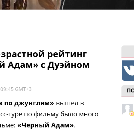
зрастной рейтинг
й Адам» с Дуэйном
, 09:45 GMT+3
П
з по джунглям»
вышел в
есс-туре по фильму было много
льме:
«Черный Адам»
.