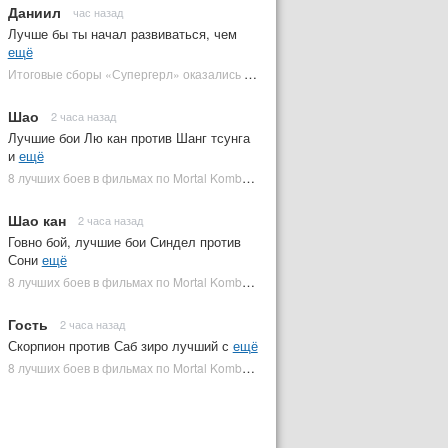
Даниил
час назад
Лучше бы ты начал развиваться, чем
ещё
Итоговые сборы «Супергерл» оказались худшими для DC за два десятилетия | Plugged In Ru
Шао
2 часа назад
Лучшие бои Лю кан против Шанг тсунга
и
ещё
8 лучших боев в фильмах по Mortal Kombat: от «Смертельной битвы» до «Мортал Комбат 2» | Plugged In Ru
Шао кан
2 часа назад
Говно бой, лучшие бои Синдел против
Сони
ещё
8 лучших боев в фильмах по Mortal Kombat: от «Смертельной битвы» до «Мортал Комбат 2» | Plugged In Ru
Гость
2 часа назад
Скорпион против Саб зиро лучший с
ещё
8 лучших боев в фильмах по Mortal Kombat: от «Смертельной битвы» до «Мортал Комбат 2» | Plugged In Ru