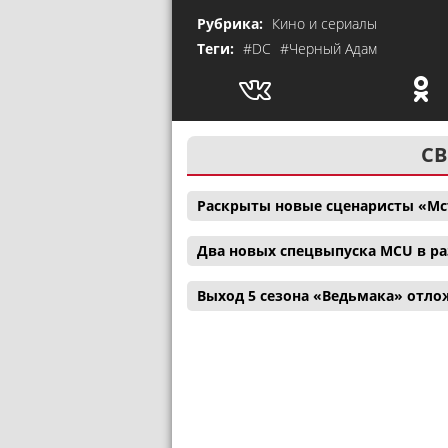
Рубрика:
Кино и сериалы
Теги:
#DC
#Черный Адам
СВ
Раскрыты новые сценаристы «Мс
Два новых спецвыпуска MCU в р
Выход 5 сезона «Ведьмака» отл