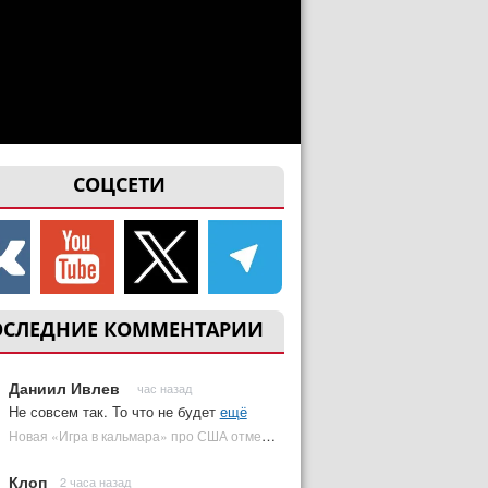
СОЦСЕТИ
ОСЛЕДНИЕ КОММЕНТАРИИ
Даниил Ивлев
час назад
Не совсем так. То что не будет
ещё
Новая «Игра в кальмара» про США отменена | Plugged In Ru
Клоп
2 часа назад