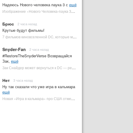
Надеюсь Нового человека паука 3 с
ещё
Изображение «Нового Человека-паука 3» подтвердило Зловещую шестерку | Plugged In Ru
Брюс
2 часа назад
Крутые будут фильмы!
7 фильмов киновселенной DC, которые может снять Зак Снайдер | Plugged In Ru
Snyder-Fan
2 часа назад
#RestoreTheSnyderVerse Возвращайся
Зак,
ещё
Зак Снайдер может вернуться к DC — режиссер общался с Warner Bros. (фото) | Plugged In Ru
Нет
3 часа назад
Ну так сказали что уже игра в кальмара
ещё
Новая «Игра в кальмара» про США отменена | Plugged In Ru