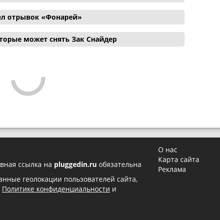
ел отрывок «Фонарей»
торые может снять Зак Снайдер
О нас
Карта сайта
вная ссылка на
pluggedin.ru
обязательна
Реклама
 данные геолокации пользователей сайта,
в
Политике конфиденциальности
и