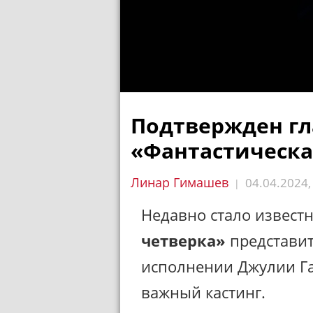
Подтвержден г
«Фантастическа
Линар Гимашев
04.04.2024
|
Недавно стало извест
четверка»
представит
исполнении Джулии Га
важный кастинг.