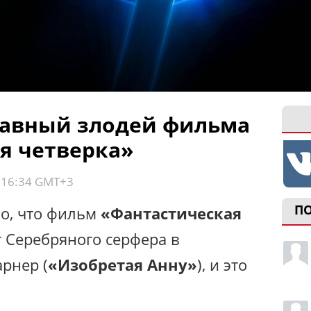
лавный злодей фильма
я четверка»
, 16:34 GMT+3
П
но, что фильм
«Фантастическая
 Серебряного серфера в
рнер (
«Изобретая Анну»
), и это