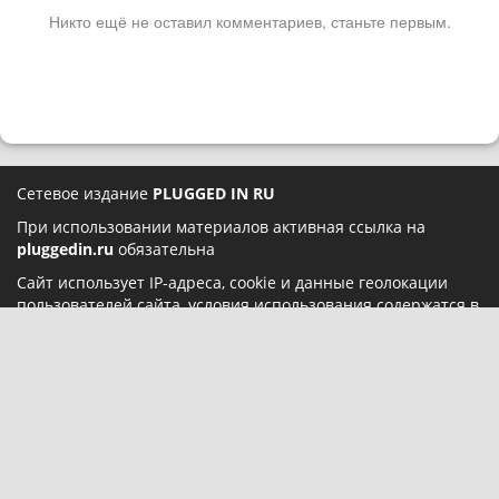
Никто ещё не оставил комментариев, станьте первым.
Сетевое издание
PLUGGED IN RU
При использовании материалов активная ссылка на
pluggedin.ru
обязательна
Сайт использует IP-адреса, cookie и данные геолокации
пользователей сайта, условия использования содержатся в
Политике конфиденциальности
и
Пользовательском
соглашении
Социальные сети:
О нас