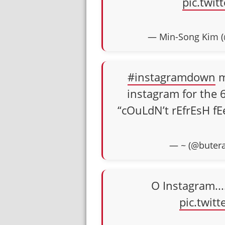
pic.twi
— Min-Song Kim 
#instagramdown
m
instagram for the 
“cOuLdN’t rEfrEsH f
— ~ (@buter
O Instagram...
pic.twi