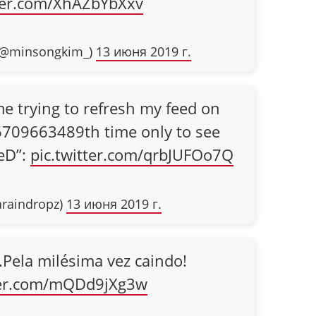
tter.com/XhAZbYbXxv
(@minsongkim_)
13 июня 2019 г.
e trying to refresh my feed on
6709663489th time only to see
EeD”:
pic.twitter.com/qrbJUFOo7Q
araindropz)
13 июня 2019 г.
.Pela milésima vez caindo!
tter.com/mQDd9jXg3w