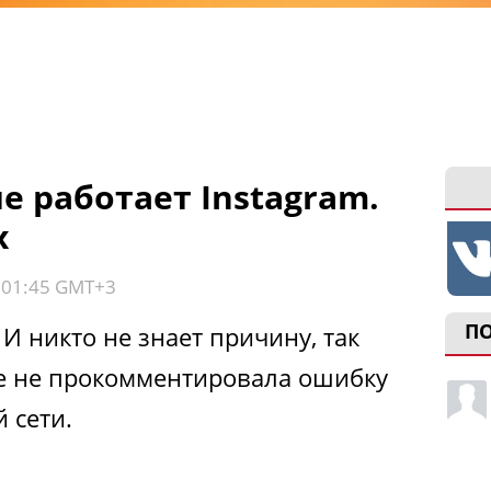
е работает Instagram.
х
, 01:45 GMT+3
П
 И никто не знает причину, так
е не прокомментировала ошибку
 сети.