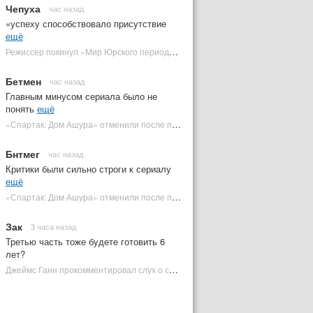
Чепуха
час назад
«успеху способствовало присутствие
ещё
Режиссер покинул «Мир Юрского периода 5» | Plugged In Ru
Бетмен
час назад
Главным минусом сериала было не
понять
ещё
«Спартак: Дом Ашура» отменили после первого сезона | Plugged In Ru
Бнтмег
час назад
Критики были сильно строги к сериалу
ещё
«Спартак: Дом Ашура» отменили после первого сезона | Plugged In Ru
Зак
3 часа назад
Третью часть тоже будете готовить 6
лет?
Джеймс Ганн прокомментировал слух о съемках «Бэтмена 3» | Plugged In Ru