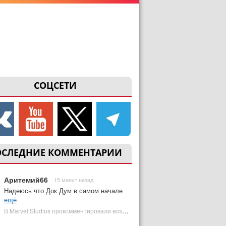
СОЦСЕТИ
ОСЛЕДНИЕ КОММЕНТАРИИ
Аритемий66
15 минут назад
Надеюсь что Док Дум в самом начале
ещё
В Marvel Studios прокомментировали возвращение Канга на экраны | Plugged In Ru