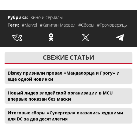
Рубрика:
Кино и сериалы
Теги:
#Marvel
#Капитан Марвел
#Сборы
#Громовержцы
СВЕЖИЕ СТАТЬИ
Disney признали провал «Мандалорца и Грогу» и
еще одной новинки
Новый лидер злодейской организации в MCU
впервые показан без маски
Итоговые сборы «Супергерл» оказались худшими
для DC за два десятилетия