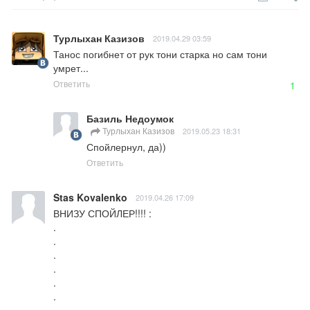
Турлыхан Казизов
2019.04.29 03:59
Танос погибнет от рук тони старка но сам тони 
умрет...
Ответить
1
Базиль Недоумок
Турлыхан Казизов
2019.05.23 18:31
Спойлернул, да))
Ответить
Stas Kovalenko
2019.04.26 17:09
ВНИЗУ СПОЙЛЕР!!!! :

.

.

.

.

.

.
