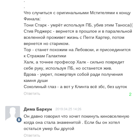
.

.

Что случиться с оригинальными Мстителями к концу 
Финала:

Тони Старк - умрёт используя ПБ, убив этим Таноса((

Стив Роджерс - вернется в прошлое и в паралельной 
вселенной проживет жизнь с Пегги Картер, потом 
вернется но стариком.

Тор - станет похожим на Лебовски, и присоединится 
к Стражам Галактики

Халк, а точнее професор Халк - сильно повредит 
себе руку, используя ПБ, но останется жив.

Вдова - умрет, пожертвуя собой ради получения 
камня души

Соколиный глаз - а вот у Клинта всё збс, без шуток
Ответить
2
Дима Баркун
2019.04.25 14:26
Он давно говорил что хочет покинуть киновселеную 
когда она стала знаменитой . Если бы он хотел 
остаться умер бы другой
Ответить