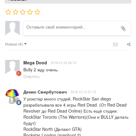
Новые
(4)
Mega Dood
2019.01.23 06:13
Bully 2 жду очень.
Ответить
Денис Свирбутович
2018.12.10 07:12
У рокстар много студий. RockStar San diego 
разрабатывала все 4 игры Red Dead. (От Red Dead 
Revolver до Red Dead Online) Есть ещё студии:

RockStar Toronto (The Warriors)(Они и BULLY делать 
будут)

RockStar North (Делают GTA)

Rockstar London (manhunt 2)
