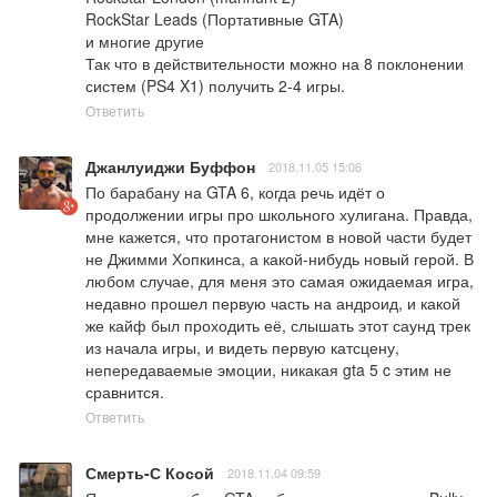
RockStar Leads (Портативные GTA)

и многие другие

Так что в действительности можно на 8 поклонении 
систем (PS4 X1) получить 2-4 игры.
Ответить
Джанлуиджи Буффон
2018.11.05 15:06
По барабану на GTA 6, когда речь идёт о 
продолжении игры про школьного хулигана. Правда, 
мне кажется, что протагонистом в новой части будет 
не Джимми Хопкинса, а какой-нибудь новый герой. В 
любом случае, для меня это самая ожидаемая игра, 
недавно прошел первую часть на андроид, и какой 
же кайф был проходить её, слышать этот саунд трек 
из начала игры, и видеть первую катсцену, 
непередаваемые эмоции, никакая gta 5 c этим не 
сравнится.
Ответить
Смерть-С Косой
2018.11.04 09:59