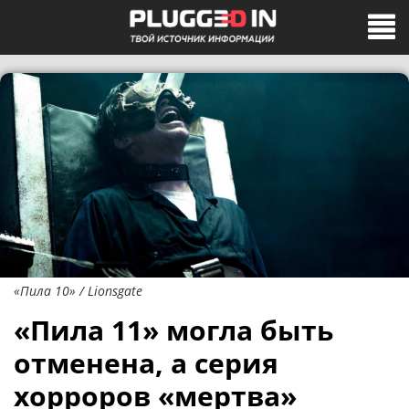
«Пила 10» / Lionsgate
«Пила 11» могла быть
отменена, а серия
хорроров «мертва»