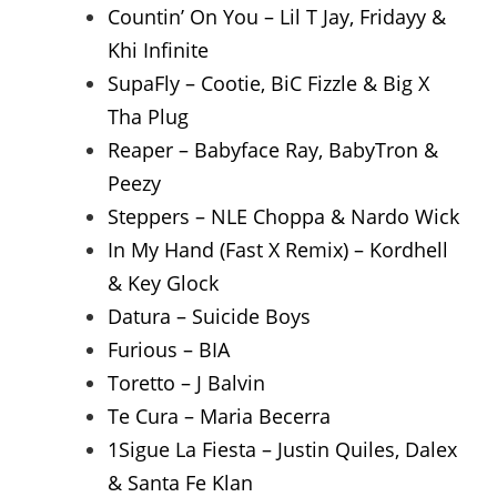
Countin’ On You – Lil T Jay, Fridayy &
Khi Infinite
SupaFly – Cootie, BiC Fizzle & Big X
Tha Plug
Reaper – Babyface Ray, BabyTron &
Peezy
Steppers – NLE Choppa & Nardo Wick
In My Hand (Fast X Remix) – Kordhell
& Key Glock
Datura – Suicide Boys
Furious – BIA
Toretto – J Balvin
Te Cura – Maria Becerra
1Sigue La Fiesta – Justin Quiles, Dalex
& Santa Fe Klan