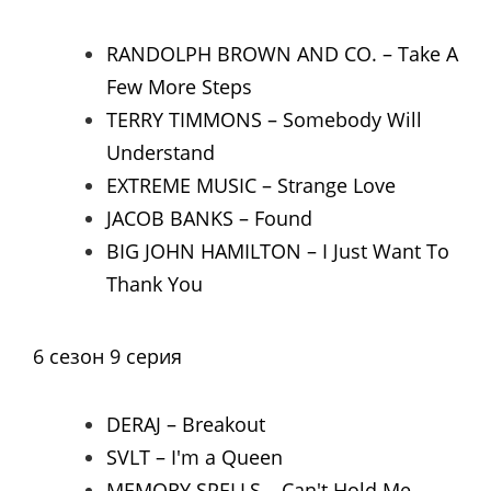
RANDOLPH BROWN AND CO. – Take A
Few More Steps
TERRY TIMMONS – Somebody Will
Understand
EXTREME MUSIC – Strange Love
JACOB BANKS – Found
BIG JOHN HAMILTON – I Just Want To
Thank You
6 сезон 9 серия
DERAJ – Breakout
SVLT – I'm a Queen
MEMORY SPELLS – Can't Hold Me