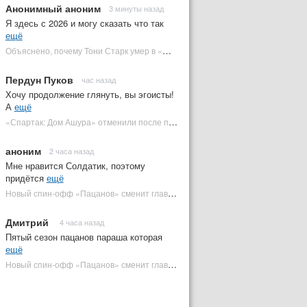
Анонимный аноним
3 минуты назад
Я здесь с 2026 и могу сказать что так
ещё
Объяснено, почему Тони Старк умер в «Мстителях: Финал» вместо Стива Роджерса
Пердун Пуков
час назад
Хочу продолжение глянуть, вы эгоисты!
А
ещё
«Спартак: Дом Ашура» отменили после первого сезона | Plugged In Ru
аноним
2 часа назад
Мне нравится Солдатик, поэтому
придётся
ещё
Новый спин-офф «Пацанов» сменит главного героя | Plugged In Ru
Дмитрий
4 часа назад
Пятый сезон пацанов параша которая
ещё
Новый спин-офф «Пацанов» сменит главного героя | Plugged In Ru