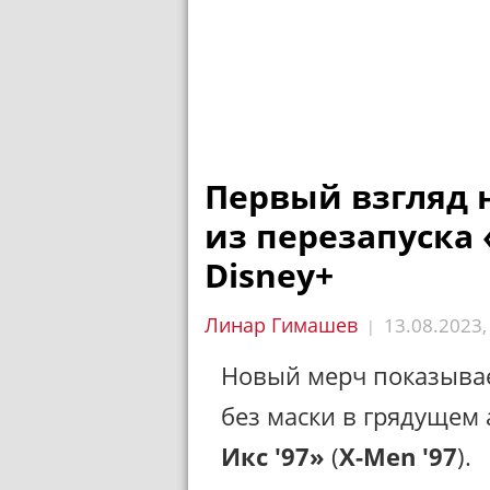
Первый взгляд 
из перезапуска
Disney+
Линар Гимашев
13.08.2023
|
Новый мерч показывае
без маски в грядуще
Икс '97»
(
X-Men '97
).