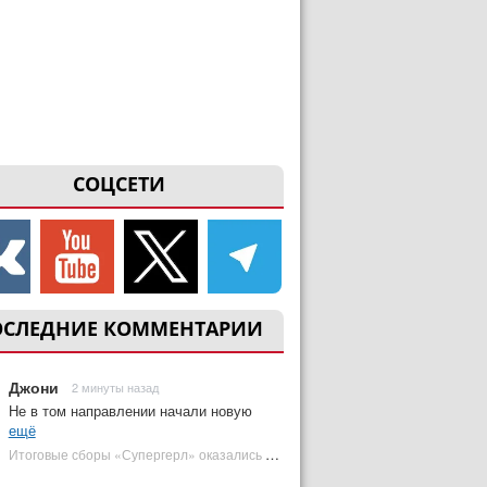
СОЦСЕТИ
ОСЛЕДНИЕ КОММЕНТАРИИ
Джони
2 минуты назад
Не в том направлении начали новую
ещё
Итоговые сборы «Супергерл» оказались худшими для DC за два десятилетия | Plugged In Ru