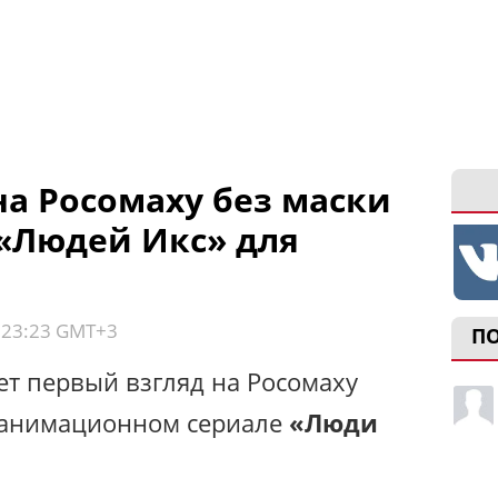
на Росомаху без маски
 «Людей Икс» для
, 23:23 GMT+3
П
т первый взгляд на Росомаху
м анимационном сериале
«Люди