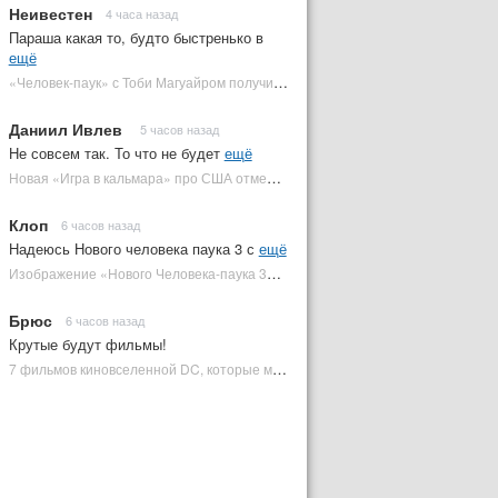
Неивестен
4 часа назад
Параша какая то, будто быстренько в
ещё
«Человек-паук» с Тоби Магуайром получил новый постер | Plugged In Ru
Даниил Ивлев
5 часов назад
Не совсем так. То что не будет
ещё
Новая «Игра в кальмара» про США отменена | Plugged In Ru
Клоп
6 часов назад
Надеюсь Нового человека паука 3 с
ещё
Изображение «Нового Человека-паука 3» подтвердило Зловещую шестерку | Plugged In Ru
Брюс
6 часов назад
Крутые будут фильмы!
7 фильмов киновселенной DC, которые может снять Зак Снайдер | Plugged In Ru