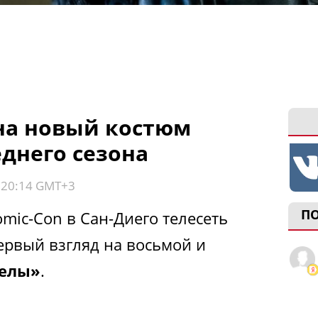
на новый костюм
еднего сезона
, 20:14 GMT+3
П
mic-Con в Сан-Диего телесеть
ервый взгляд на восьмой и
елы»
.