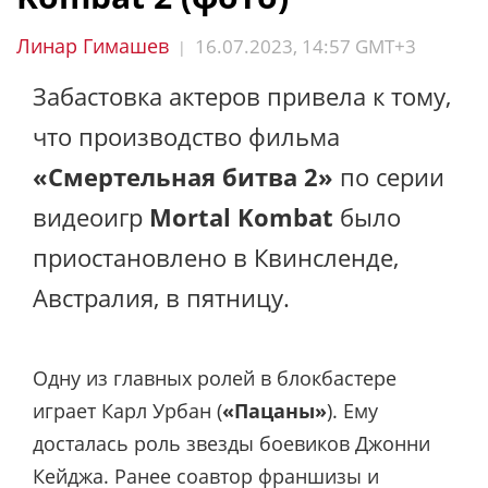
Линар Гимашев
16.07.2023, 14:57 GMT+3
|
Забастовка актеров привела к тому,
что производство фильма
«Смертельная битва 2»
по серии
видеоигр
Mortal Kombat
было
приостановлено в Квинсленде,
Австралия, в пятницу.
Одну из главных ролей в блокбастере
играет Карл Урбан (
«Пацаны»
). Ему
досталась роль звезды боевиков Джонни
Кейджа. Ранее соавтор франшизы и