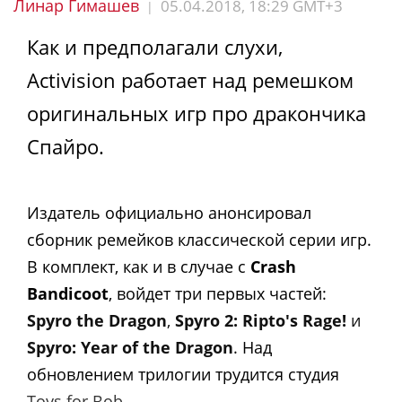
Линар Гимашев
05.04.2018, 18:29 GMT+3
|
Как и предполагали слухи,
Activision работает над ремешком
оригинальных игр про дракончика
Спайро.
Издатель официально анонсировал
сборник ремейков классической серии игр.
В комплект, как и в случае с
Crash
Bandicoot
, войдет три первых частей:
Spyro the Dragon
,
Spyro 2: Ripto's Rage!
и
Spyro: Year of the Dragon
. Над
обновлением трилогии трудится студия
Toys for Bob
.