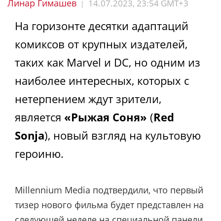
Линар Гимашев
14.07.2023, 23:54 GMT+3
|
На горизонте десятки адаптаций
комиксов от крупных издателей,
таких как Marvel и DC, но одним из
наиболее интересных, которых с
нетерпением ждут зрители,
является
«Рыжая Соня»
(
Red
Sonja
), новый взгляд на культовую
героиню.
Millennium Media подтвердили, что первый
тизер нового фильма будет представлен на
следующей неделе на специальной панели,