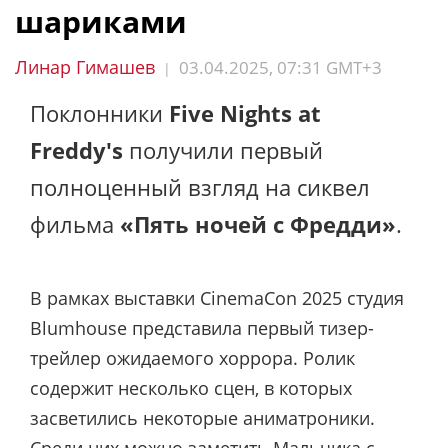
шариками
Линар Гимашев
03.04.2025, 07:31 GMT+3
|
Поклонники
Five Nights at
Freddy's
получили первый
полноценный взгляд на сиквел
фильма
«Пять ночей с Фредди»
.
В рамках выставки CinemaCon 2025 студия
Blumhouse представила первый тизер-
трейлер ожидаемого хоррора. Ролик
содержит несколько сцен, в которых
засветились некоторые аниматроники.
Среди них можно заметить Мальчика с