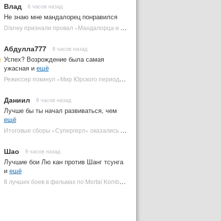
Влад
6 часов назад
Не знаю мне мандалорец понравился
Disney признали провал «Мандалорца и Грогу» и еще одной новинки | Plugged In Ru
Абдулла777
8 часов назад
Успех? Возрождение была самая
ужасная и
ещё
Режиссер покинул «Мир Юрского периода 5» | Plugged In Ru
Даниил
9 часов назад
Лучше бы ты начал развиваться, чем
ещё
Итоговые сборы «Супергерл» оказались худшими для DC за два десятилетия | Plugged In Ru
Шао
9 часов назад
Лучшие бои Лю кан против Шанг тсунга
и
ещё
8 лучших боев в фильмах по Mortal Kombat: от «Смертельной битвы» до «Мортал Комбат 2» | Plugged In Ru