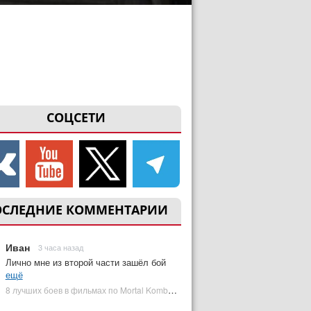
СОЦСЕТИ
ОСЛЕДНИЕ КОММЕНТАРИИ
Иван
3 часа назад
Лично мне из второй части зашёл бой
ещё
8 лучших боев в фильмах по Mortal Kombat: от «Смертельной битвы» до «Мортал Комбат 2» | Plugged In Ru