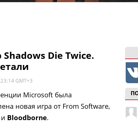
Shadows Die Twice.
детали
, 23:14 GMT+3
П
енции Microsoft была
на новая игра от From Software,
и
Bloodborne
.