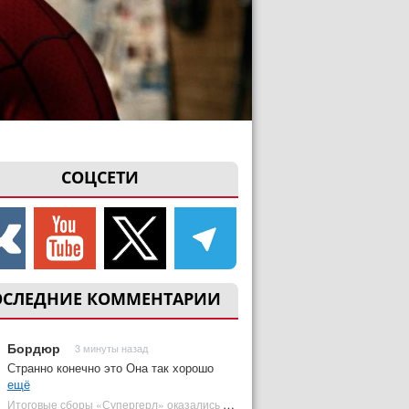
СОЦСЕТИ
ОСЛЕДНИЕ КОММЕНТАРИИ
Бордюр
3 минуты назад
Странно конечно это Она так хорошо
ещё
Итоговые сборы «Супергерл» оказались худшими для DC за два десятилетия | Plugged In Ru