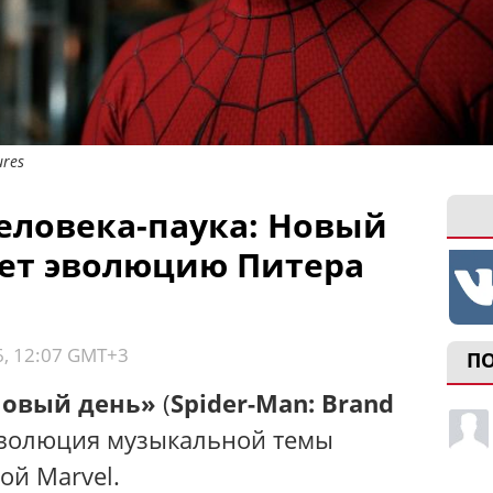
ures
еловека-паука: Новый
ет эволюцию Питера
6, 12:07 GMT+3
П
Новый день»
(
Spider-Man: Brand
эволюция музыкальной темы
ой Marvel.