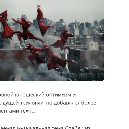
овной юношеский оптимизм и
дущей трилогии, но добавляет более
ентами техно.
ваемая музыкальная тема Спайди из