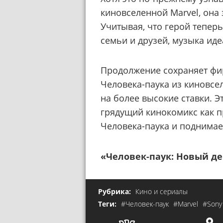
киновселенной Marvel, она
Учитывая, что герой тепер
семьи и друзей, музыка ид
Продолжение сохраняет фи
Человека-паука из киновсе
на более высокие ставки. 
грядущий кинокомикс как 
Человека-паука и поднимае
«Человек-паук: Новый д
Рубрика:
Кино и сериалы
Теги:
#Человек-паук
#Marvel
#Son