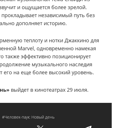
 звучит и ощущается более зрелой.
ь прокладывает независимый путь без
еально дополняет историю.
рменную теплоту и нотки Джаккино для
ленной Marvel, одновременно намекая
Это также эффективно позиционирует
продолжение музыкального наследия
т его на еще более высокий уровень.
ень»
выйдет в кинотеатрах 29 июля.
y
#Человек-паук: Новый день