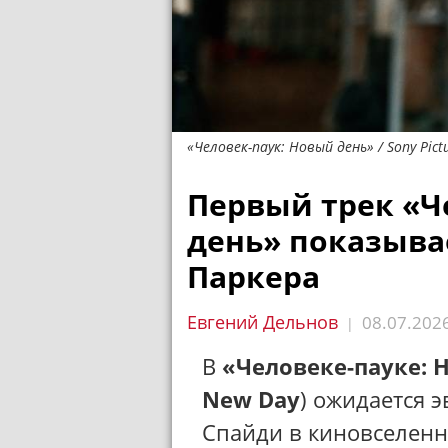
«Человек-паук: Новый день» / Sony Pict
Первый трек «Ч
день» показыва
Паркера
Евгений Дельнов
08.07.202
|
В
«Человеке-пауке: 
New Day
) ожидается 
Спайди в киновселенн