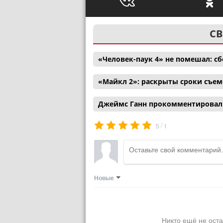
СВ
«Человек-паук 4» не помешал: с
«Майкл 2»: раскрыты сроки съем
Джеймс Ганн прокомментировал 
/
5
1
Новые
Никто ещё не оста