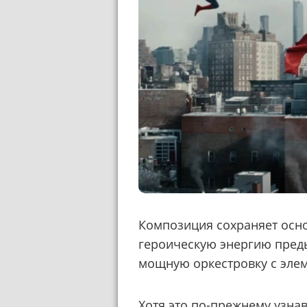
Композиция сохраняет осн
героическую энергию преды
мощную оркестровку с элем
Хотя это по-прежнему узна