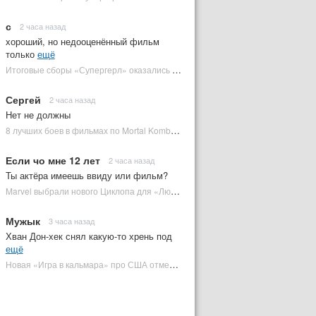
с
2 часа назад
хороший, но недооценённый фильм
только
ещё
Итоговые сборы «Супергерл» оказались худшими для DC за два десятилетия | Plugged In Ru
Сергей
2 часа назад
Нет не должны
8 лучших боев в фильмах по Mortal Kombat: от «Смертельной битвы» до «Мортал Комбат 2» | Plugged In Ru
Если чо мне 12 лет
2 часа назад
Ты актёра имеешь ввиду или фильм?
Marvel выбрали нового Циклопа для «Людей Икс» | Plugged In Ru
Мужык
3 часа назад
Хван Дон-хек снял какую-то хрень под
ещё
Новая «Игра в кальмара» про США отменена | Plugged In Ru