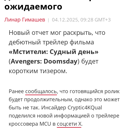
ожидаемого
Линар Гимашев
04.12.2025, 09:28 GMT+3
|
Новый отчет мог раскрыть, что
дебютный трейлер фильма
«Мстители: Судный день»
(
Avengers: Doomsday
) будет
коротким тизером.
Ранее
сообщалось
, что готовящийся ролик
будет продолжительным, однако это может
быть не так. Инсайдер Cryptic4KQual
поделился новой информацией о трейлере
кроссовера MCU в
соцсети X
.