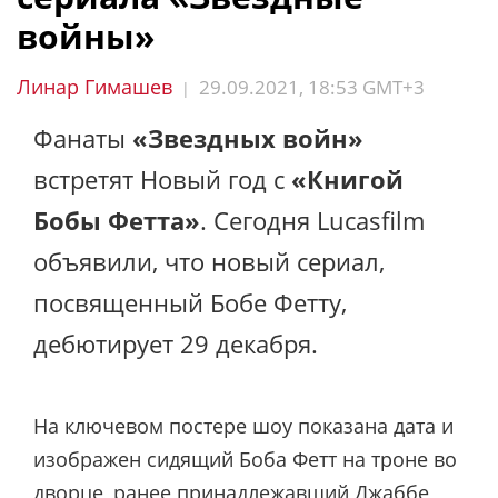
войны»
Линар Гимашев
29.09.2021, 18:53 GMT+3
|
Фанаты
«Звездных войн»
встретят Новый год с
«Книгой
Бобы Фетта»
. Сегодня Lucasfilm
объявили, что новый сериал,
посвященный Бобе Фетту,
дебютирует 29 декабря.
На ключевом постере шоу показана дата и
изображен сидящий Боба Фетт на троне во
дворце, ранее принадлежавший Джаббе