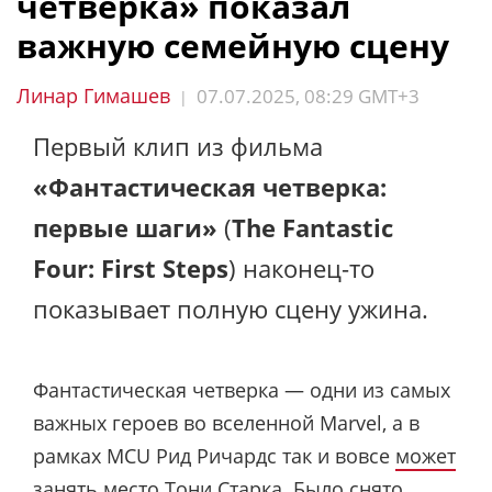
четверка» показал
важную семейную сцену
Линар Гимашев
07.07.2025, 08:29 GMT+3
|
Первый клип из фильма
«Фантастическая четверка:
первые шаги»
(
The Fantastic
Four: First Steps
) наконец-то
показывает полную сцену ужина.
Фантастическая четверка — одни из самых
важных героев во вселенной Marvel, а в
рамках MCU Рид Ричардс так и вовсе
может
занять
место Тони Старка. Было снято