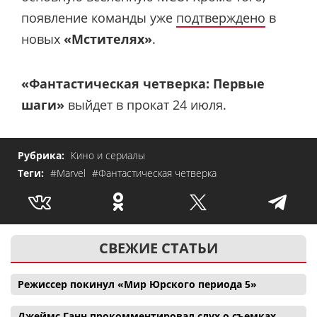
появление команды уже
подтверждено
в
новых
«Мстителях»
.
«Фантастическая четверка: Первые
шаги»
выйдет в прокат 24 июля.
Рубрика:
Кино и сериалы
Теги:
#Marvel
#Фантастическая четверка
СВЕЖИЕ СТАТЬИ
Режиссер покинул «Мир Юрского периода 5»
Джеймс Ганн прокомментировал слух о съемках