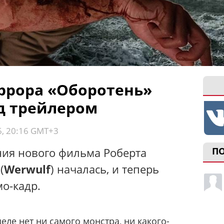
ррора «Оборотень»
д трейлером
6, 20:16 GMT+3
ия нового фильма Роберта
П
(
Werwulf
) началась, и теперь
о-кадр.
ле нет ни самого монстра, ни какого-