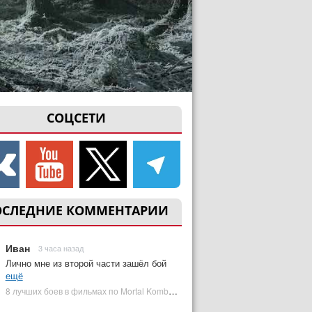
СОЦСЕТИ
ОСЛЕДНИЕ КОММЕНТАРИИ
Иван
3 часа назад
Лично мне из второй части зашёл бой
ещё
8 лучших боев в фильмах по Mortal Kombat: от «Смертельной битвы» до «Мортал Комбат 2» | Plugged In Ru