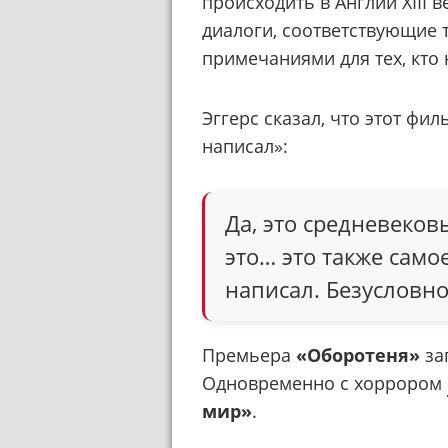
происходить в Англии XIII 
диалоги, соответствующие т
примечаниями для тех, кто
Эггерс сказал, что этот фи
написал»:
Да, это средневеко
это… это также само
написал. Безусловно
Премьера
«Оборотеня»
за
Одновременно с хоррором
мир»
.