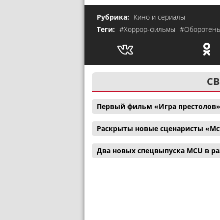
Рубрика:
Кино и сериалы
Теги:
#Хоррор-фильмы
#Оборотен
СВ
Первый фильм «Игра престолов»
Раскрыты новые сценаристы «Мс
Два новых спецвыпуска MCU в р