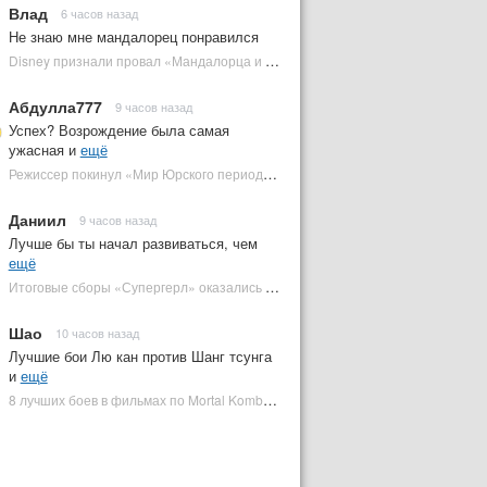
Влад
6 часов назад
Не знаю мне мандалорец понравился
Disney признали провал «Мандалорца и Грогу» и еще одной новинки | Plugged In Ru
Абдулла777
9 часов назад
Успех? Возрождение была самая
ужасная и
ещё
Режиссер покинул «Мир Юрского периода 5» | Plugged In Ru
Даниил
9 часов назад
Лучше бы ты начал развиваться, чем
ещё
Итоговые сборы «Супергерл» оказались худшими для DC за два десятилетия | Plugged In Ru
Шао
10 часов назад
Лучшие бои Лю кан против Шанг тсунга
и
ещё
8 лучших боев в фильмах по Mortal Kombat: от «Смертельной битвы» до «Мортал Комбат 2» | Plugged In Ru