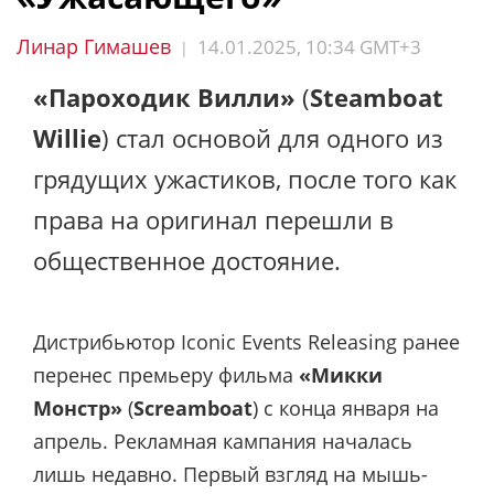
Линар Гимашев
14.01.2025, 10:34 GMT+3
|
«Пароходик Вилли»
(
Steamboat
Willie
) стал основой для одного из
грядущих ужастиков, после того как
права на оригинал перешли в
общественное достояние.
Дистрибьютор Iconic Events Releasing ранее
перенес премьеру фильма
«Микки
Монстр»
(
Screamboat
) с конца января на
апрель. Рекламная кампания началась
лишь недавно. Первый взгляд на мышь-