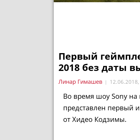
Первый геймплей
2018 без даты в
Линар Гимашев
12.06.2018
|
Во время шоу Sony на 
представлен первый и
от Хидео Кодзимы.