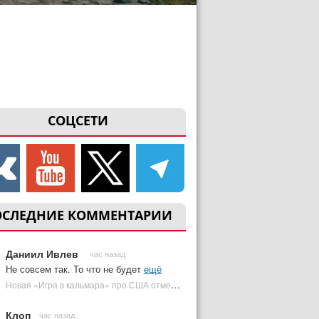
СОЦСЕТИ
ОСЛЕДНИЕ КОММЕНТАРИИ
Даниил Ивлев
час назад
Не совсем так. То что не будет
ещё
Новая «Игра в кальмара» про США отменена | Plugged In Ru
Клоп
час назад