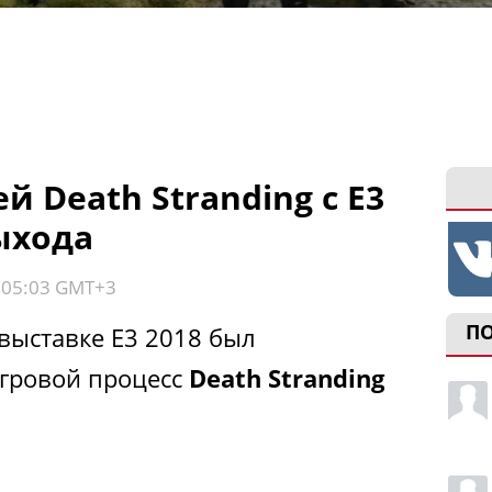
 Death Stranding с E3
ыхода
, 05:03 GMT+3
П
выставке E3 2018 был
гровой процесс
Death Stranding