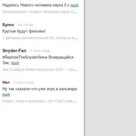
Надеюсь Нового человека паука 3 с
ещё
Изображение «Нового Человека-паука 3» подтвердило Зловещую шестерку | Plugged In Ru
Брюс
час назад
Крутые будут фильмы!
7 фильмов киновселенной DC, которые может снять Зак Снайдер | Plugged In Ru
Snyder-Fan
2 часа назад
#RestoreTheSnyderVerse Возвращайся
Зак,
ещё
Зак Снайдер может вернуться к DC — режиссер общался с Warner Bros. (фото) | Plugged In Ru
Нет
2 часа назад
Ну так сказали что уже игра в кальмара
ещё
Новая «Игра в кальмара» про США отменена | Plugged In Ru