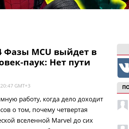
4 Фазы MCU выйдет в
ловек-паук: Нет пути
, 20:47 GMT+3
П
мную работу, когда дело доходит
сов о том, почему четвертая
ской вселенной Marvel до сих