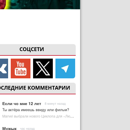
СОЦСЕТИ
ОСЛЕДНИЕ КОММЕНТАРИИ
Если чо мне 12 лет
8 минут назад
Ты актёра имеешь ввиду или фильм?
Marvel выбрали нового Циклопа для «Людей Икс» | Plugged In Ru
Мужык
час назад