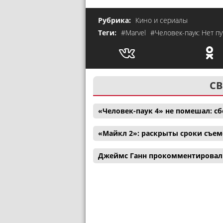
Рубрика:
Кино и сериалы
Теги:
#Marvel
#Человек-паук: Нет п
СВ
«Человек-паук 4» не помешал: с
«Майкл 2»: раскрыты сроки съем
Джеймс Ганн прокомментировал 