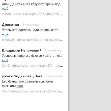
Хван Дон-хек снял какую-то хрень под
ещё
Новая «Игра в кальмара» про США отменена | Plugged In Ru
Джонатан
3 часа назад
Чтобы это сделать надо нанять опять
ещё
В Marvel Studios прокомментировали возвращение Канга на экраны | Plugged In Ru
Владимир Непомящий
3 часа назад
Уорнерам надо его быстро хватать пока
ещё
Зак Снайдер может вернуться к DC — режиссер общался с Warner Bros. (фото) | Plugged In Ru
Джосс Уидан отец Зака
6 часов назад
Его буквально ссаными тряпками
прогнали
ещё
Зак Снайдер может вернуться к DC — режиссер общался с Warner Bros. (фото) | Plugged In Ru