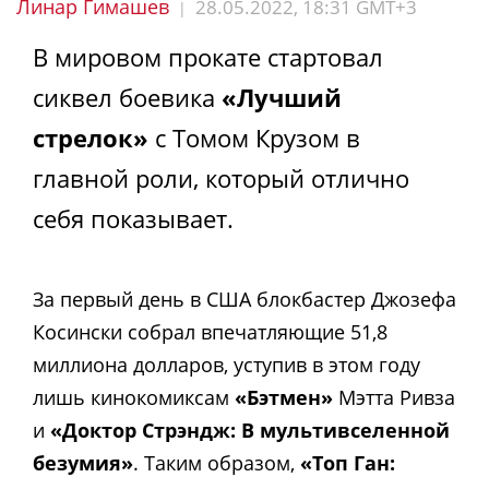
Линар Гимашев
28.05.2022, 18:31 GMT+3
|
В мировом прокате стартовал
сиквел боевика
«Лучший
стрелок»
с Томом Крузом в
главной роли, который отлично
себя показывает.
За первый день в США блокбастер Джозефа
Косински собрал впечатляющие 51,8
миллиона долларов, уступив в этом году
лишь кинокомиксам
«Бэтмен»
Мэтта Ривза
и
«Доктор Стрэндж: В мультивселенной
безумия»
. Таким образом,
«Топ Ган: