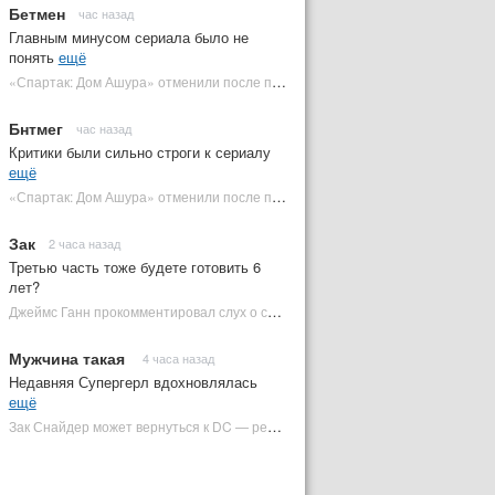
Бетмен
час назад
Главным минусом сериала было не
понять
ещё
«Спартак: Дом Ашура» отменили после первого сезона | Plugged In Ru
Бнтмег
час назад
Критики были сильно строги к сериалу
ещё
«Спартак: Дом Ашура» отменили после первого сезона | Plugged In Ru
Зак
2 часа назад
Третью часть тоже будете готовить 6
лет?
Джеймс Ганн прокомментировал слух о съемках «Бэтмена 3» | Plugged In Ru
Мужчина такая
4 часа назад
Недавняя Супергерл вдохновлялась
ещё
Зак Снайдер может вернуться к DC — режиссер общался с Warner Bros. (фото) | Plugged In Ru