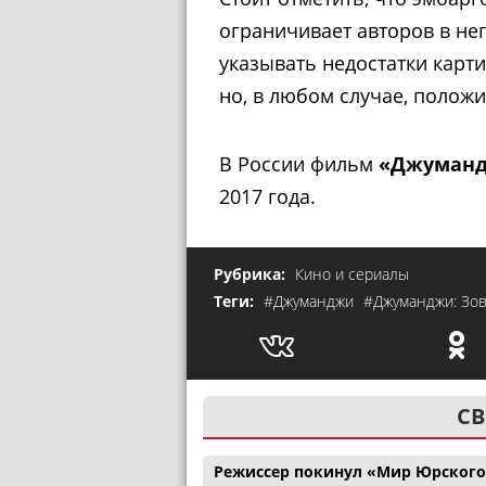
ограничивает авторов в не
указывать недостатки карти
но, в любом случае, полож
В России фильм
«Джуманд
2017 года.
Рубрика:
Кино и сериалы
Теги:
#Джуманджи
#Джуманджи: Зов
СВ
Режиссер покинул «Мир Юрского