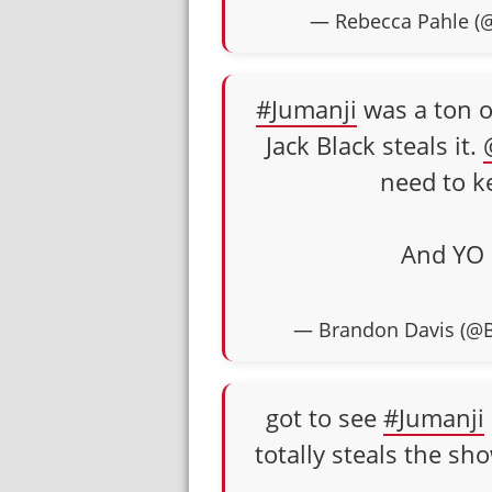
— Rebecca Pahle (
#Jumanji
was a ton of
Jack Black steals it.
need to k
And YO 
— Brandon Davis (@
got to see
#Jumanji
totally steals the sh