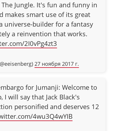
The Jungle. It's fun and funny in
d makes smart use of its great
a universe-builder for a fantasy
tely a reinvention that works.
tter.com/2I0vPg4zt3
 (@eeisenberg)
27 ноября 2017 г.
embargo for Jumanji: Welcome to
, I will say that Jack Black's
ction personified and deserves 12
twitter.com/4wu3Q4wYIB