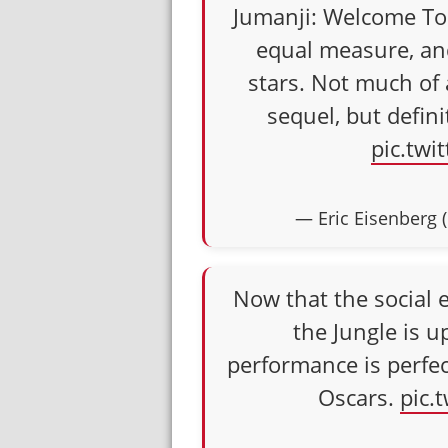
Jumanji: Welcome To 
equal measure, an
stars. Not much of 
sequel, but defini
pic.twi
— Eric Eisenberg
Now that the social 
the Jungle is up
performance is perfe
Oscars.
pic.