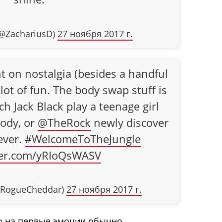
(@ZachariusD)
27 ноября 2017 г.
ight on nostalgia (besides a handful
 lot of fun. The body swap stuff is
h Jack Black play a teenage girl
body, or
@TheRock
newly discover
ever.
#WelcomeToTheJungle
tter.com/yRIoQsWASV
@RogueCheddar)
27 ноября 2017 г.
го на первые эмоции обычно