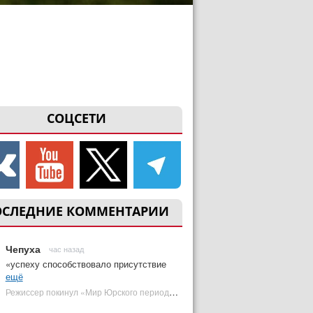
СОЦСЕТИ
ОСЛЕДНИЕ КОММЕНТАРИИ
Чепуха
час назад
«успеху способствовало присутствие
ещё
Режиссер покинул «Мир Юрского периода 5» | Plugged In Ru