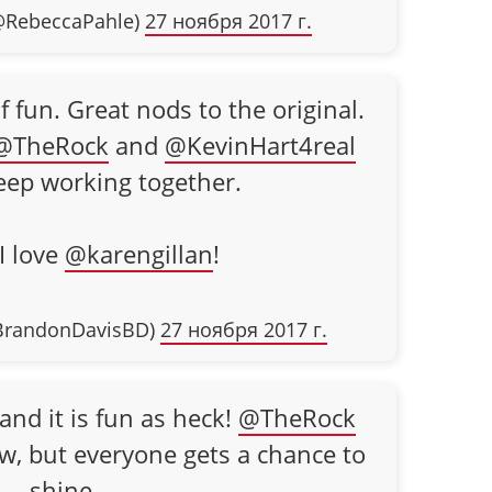
@RebeccaPahle)
27 ноября 2017 г.
 fun. Great nods to the original.
@TheRock
and
@KevinHart4real
eep working together.
I love
@karengillan
!
BrandonDavisBD)
27 ноября 2017 г.
and it is fun as heck!
@TheRock
ow, but everyone gets a chance to
shine.