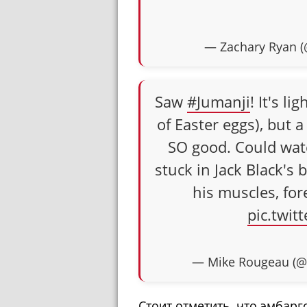
— Zachary Ryan 
Saw
#Jumanji
! It's l
of Easter eggs), but a
SO good. Could watc
stuck in Jack Black's 
his muscles, for
pic.twi
— Mike Rougeau (
Стоит отметить, что эмбар