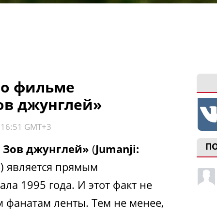
 о фильме
ов джунглей»
, 16:51 GMT+3
П
Зов джунглей»
(
Jumanji:
e
) является прямым
а 1995 года. И этот факт не
 фанатам ленты. Тем не менее,