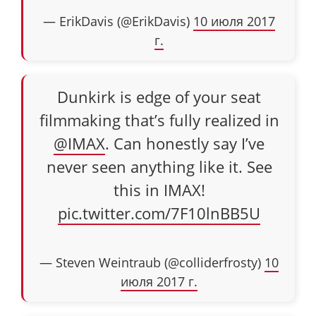
— ErikDavis (@ErikDavis)
10 июля 2017
г.
Dunkirk is edge of your seat
filmmaking that’s fully realized in
@IMAX
. Can honestly say I’ve
never seen anything like it. See
this in IMAX!
pic.twitter.com/7F10lnBB5U
— Steven Weintraub (@colliderfrosty)
10
июля 2017 г.