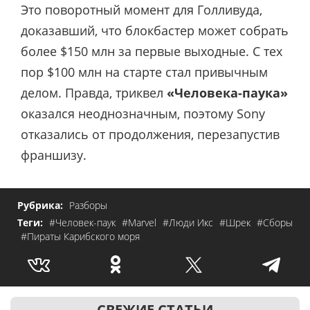
Это поворотный момент для Голливуда,
доказавший, что блокбастер может собрать
более $150 млн за первые выходные. С тех
пор $100 млн на старте стал привычным
делом. Правда, триквел
«Человека-паука»
оказался неоднозначным, поэтому Sony
отказались от продолжения, перезапустив
франшизу.
Рубрика:
Разборы
Теги:
#Человек-паук
#Marvel
#Люди Икс
#Шрек
#Сборы
#Пираты Карибского моря
СВЕЖИЕ СТАТЬИ