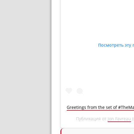
Посмотреть эту 
Greetings from the set of #TheM
Публикация от
Jon Favreau
(