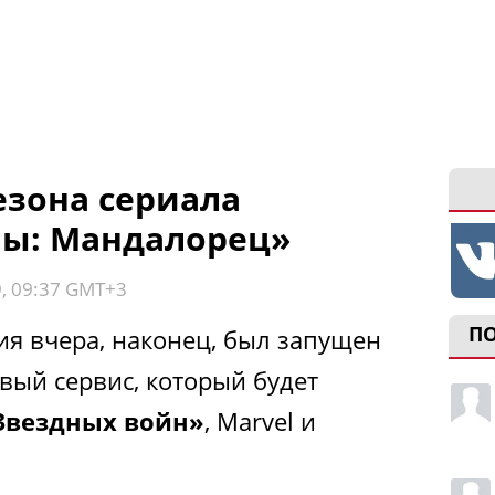
езона сериала
ны: Мандалорец»
9, 09:37 GMT+3
П
ия вчера, наконец, был запущен
вый сервис, который будет
Звездных войн»
, Marvel и