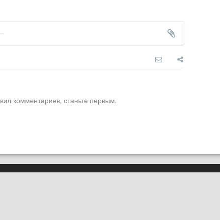
вил комментариев, станьте первым.
О нас
Карта сайта
вная ссылка на
pluggedin.ru
обязательна
Реклама
 данные геолокации пользователей сайта,
в
Политике конфиденциальности
и