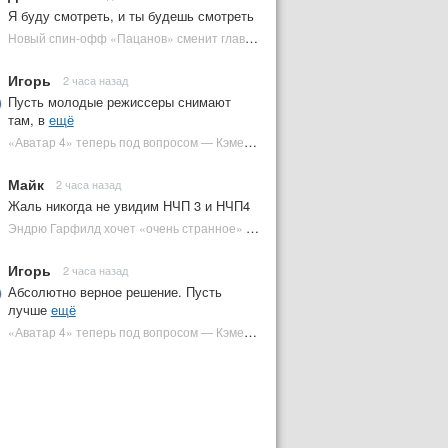
Я буду смотреть, и ты будешь смотреть
Новый спин-офф «Пацанов» сменит главного героя | Plugged In Ru
Игорь
2 часа назад
Пусть молодые режиссеры снимают
там, в
ещё
«Аватар 4» теперь под вопросом — Кэмерон решил отойти от продолжения | Plugged In Ru
Майк
2 часа назад
Жаль никогда не увидим НЧП 3 и НЧП4
Эндрю Гарфилд хочет «очень странное» возвращение Человека-паука в MCU | Plugged In Ru
Игорь
2 часа назад
Абсолютно верное решение. Пусть
лучше
ещё
«Аватар 4» теперь под вопросом — Кэмерон решил отойти от продолжения | Plugged In Ru