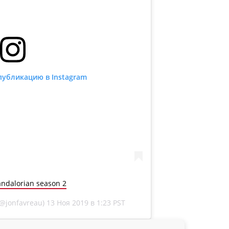
публикацию в Instagram
andalorian season 2
@jonfavreau)
13 Ноя 2019 в 1:23 PST