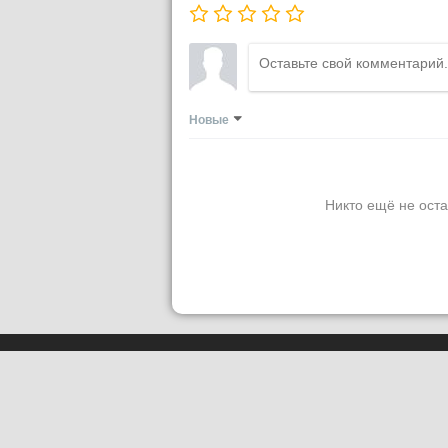
Новые
Никто ещё не оста
Сетевое издание
PLUGGED IN RU
При использовании материалов акти
Сайт использует IP-адреса, cookie и
условия использования содержатся 