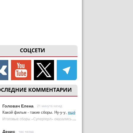
СОЦСЕТИ
ОСЛЕДНИЕ КОММЕНТАРИИ
Головач Елена
21 минута назад
Какой фильм - такие сборы. Ну-у-у,
ещё
Итоговые сборы «Супергерл» оказались худшими для DC за два десятилетия | Plugged In Ru
Денис
час назад