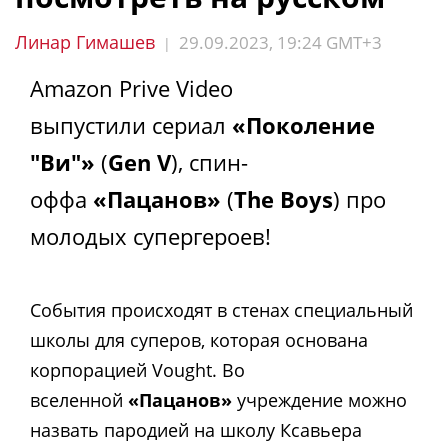
Линар Гимашев
29.09.2023, 19:24 GMT+3
|
Amazon Prive Video
выпустили сериал
«Поколение
"Ви"»
(
Gen V
), спин-
оффа
«Пацанов»
(
The Boys
) про
молодых супергероев!
События происходят в стенах специальный
школы для суперов, которая основана
корпорацией Vought. Во
вселенной
«Пацанов»
учреждение можно
назвать пародией на школу Ксавьера