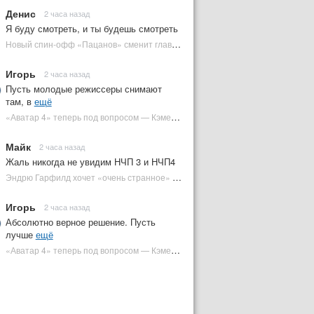
Денис
2 часа назад
Я буду смотреть, и ты будешь смотреть
Новый спин-офф «Пацанов» сменит главного героя | Plugged In Ru
Игорь
2 часа назад
Пусть молодые режиссеры снимают
там, в
ещё
«Аватар 4» теперь под вопросом — Кэмерон решил отойти от продолжения | Plugged In Ru
Майк
2 часа назад
Жаль никогда не увидим НЧП 3 и НЧП4
Эндрю Гарфилд хочет «очень странное» возвращение Человека-паука в MCU | Plugged In Ru
Игорь
2 часа назад
Абсолютно верное решение. Пусть
лучше
ещё
«Аватар 4» теперь под вопросом — Кэмерон решил отойти от продолжения | Plugged In Ru