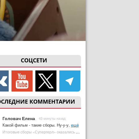
СОЦСЕТИ
ОСЛЕДНИЕ КОММЕНТАРИИ
Головач Елена
43 минуты назад
Какой фильм - такие сборы. Ну-у-у,
ещё
Итоговые сборы «Супергерл» оказались худшими для DC за два десятилетия | Plugged In Ru