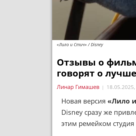
«Лило и Стич» / Disney
Отзывы о фильм
говорят о лучш
Линар Гимашев
18.05.2025
|
Новая версия
«Лило и
Disney сразу же привле
этим ремейком студия 