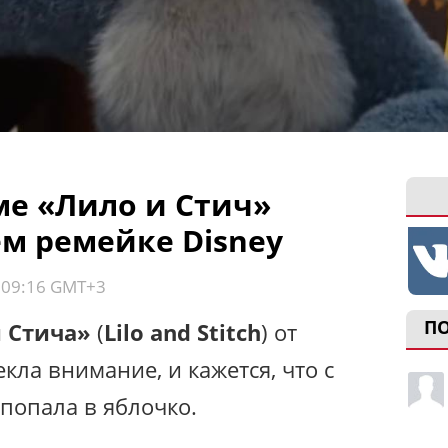
е «Лило и Стич»
ем ремейке Disney
, 09:16 GMT+3
П
 Стича»
(
Lilo and Stitch
) от
кла внимание, и кажется, что с
попала в яблочко.