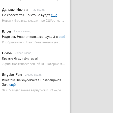
Даниил Ивлев
час назад
Не совсем так. То что не будет
ещё
Новая «Игра в кальмара» про США отменена | Plugged In Ru
Клоп
2 часа назад
Надеюсь Нового человека паука 3 с
ещё
Изображение «Нового Человека-паука 3» подтвердило Зловещую шестерку | Plugged In Ru
Брюс
2 часа назад
Крутые будут фильмы!
7 фильмов киновселенной DC, которые может снять Зак Снайдер | Plugged In Ru
Snyder-Fan
2 часа назад
#RestoreTheSnyderVerse Возвращайся
Зак,
ещё
Зак Снайдер может вернуться к DC — режиссер общался с Warner Bros. (фото) | Plugged In Ru