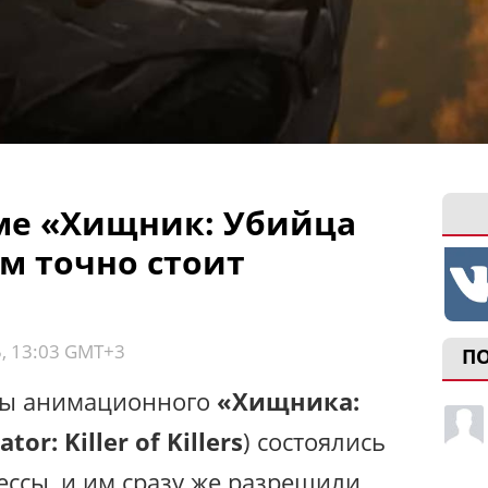
ме «Хищник: Убийца
м точно стоит
5, 13:03 GMT+3
П
ры анимационного
«Хищника:
tor: Killer of Killers
) состоялись
ессы, и им сразу же разрешили