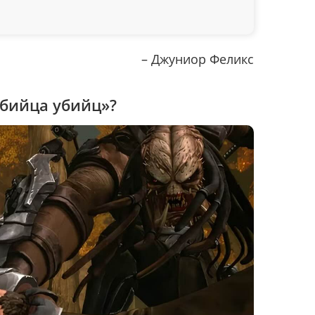
– Джуниор Феликс
Убийца убийц»?