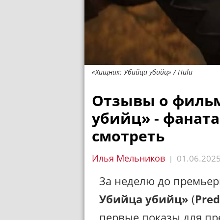
«Хищник: Убийца убийц» / Hulu
Отзывы о филь
убийц» - фаната
смотреть
Илья Мельников
01.06.202
|
За неделю до премье
Убийца убийц»
(
Preda
первые показы для пр