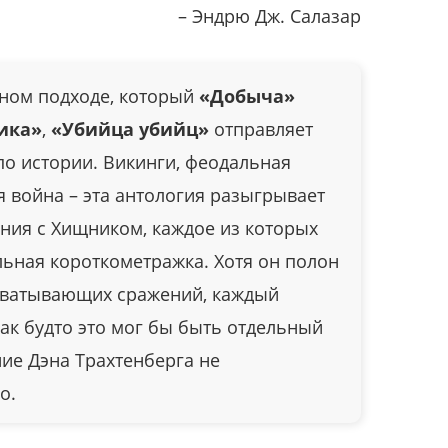
– Эндрю Дж. Салазар
ном подходе, который
«Добыча»
ика»
,
«Убийца убийц»
отправляет
по истории. Викинги, феодальная
 война – эта антология разыгрывает
ния с Хищником, каждое из которых
льная короткометражка. Хотя он полон
хватывающих сражений, каждый
как будто это мог бы быть отдельный
ние Дэна Трахтенберга не
о.