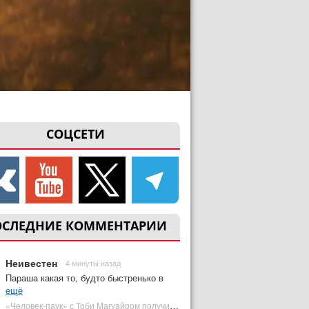
СОЦСЕТИ
ОСЛЕДНИЕ КОММЕНТАРИИ
Неивестен
4 минуты назад
Параша какая то, будто быстренько в
ещё
«Человек-паук» с Тоби Магуайром получил новый постер | Plugged In Ru