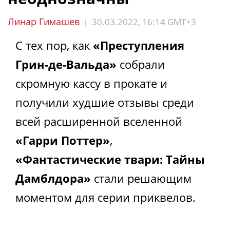
Линар Гимашев
30.03.2022, 16:14 GMT+3
|
С тех пор, как
«Преступления
Грин-де-Вальда»
собрали
скромную кассу в прокате и
получили худшие отзывы среди
всей расширенной вселенной
«Гарри Поттер»
,
«Фантастические твари: Тайны
Дамблдора»
стали решающим
моментом для серии приквелов.