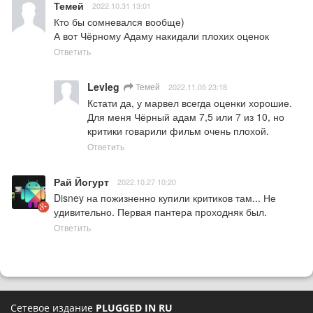
Темей
2022.10.31 13:01
Кто бы сомневался вообще)

А вот Чёрному Адаму накидали плохих оценок
Ответить
Levleg
Темей
2022.11.05 23:18
Кстати да, у марвел всегда оценки хорошие. 
Для меня Чёрный адам 7,5 или 7 из 10, но 
критики говарили фильм очень плохой.
Ответить
Рай Йогурт
2022.10.27 10:20
Disney на пожизненно купили критиков там... Не 
удивительно. Первая пантера проходняк был.
Ответить
Сетевое издание
PLUGGED IN RU